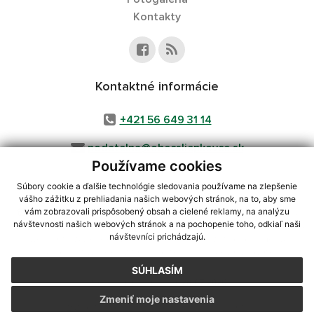
Kontakty
Kontaktné informácie
+421 56 649 31 14
podatelna@obecsliepkovce.sk
Používame cookies
Súbory cookie a ďalšie technológie sledovania používame na zlepšenie
vášho zážitku z prehliadania našich webových stránok, na to, aby sme
využite možnosť získavania aktuálnych informácií s využitím RSS
,
vám zobrazovali prispôsobený obsah a cielené reklamy, na analýzu
CMS systém (redakčný) systém ECHELON 2,
Mapa stránok
,
web portál
,
návštevnosti našich webových stránok a na pochopenie toho, odkiaľ naši
návštevníci prichádzajú.
webhosting
,
webex.digital, s.r.o.
,
domény
,
registrácia domény
,
spoločnosť webex.digital, s.r.o.
,
technický prevádzkovateľ
SÚHLASÍM
Posledná aktualizácia:
28.07.2026
Zmeniť moje nastavenia
Vytlačiť stránku
|
Vyhlásenie o prístupnosti