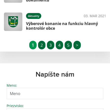
dokumentu
03. MAR 2021
Aktuality
Výberové konanie na funkciu hlavný
kontrolór obce
1
2
3
4
5
>
Napíšte nám
Meno:
Priezvisko: