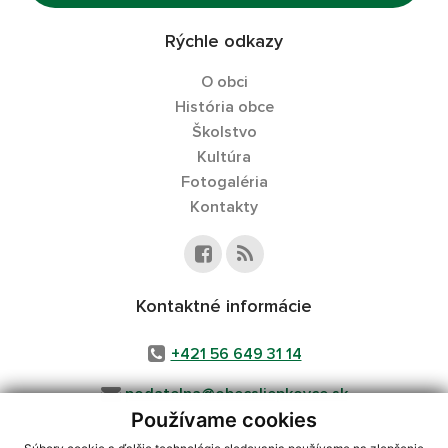
Rýchle odkazy
O obci
História obce
Školstvo
Kultúra
Fotogaléria
Kontakty
Kontaktné informácie
+421 56 649 31 14
podatelna@obecsliepkovce.sk
Používame cookies