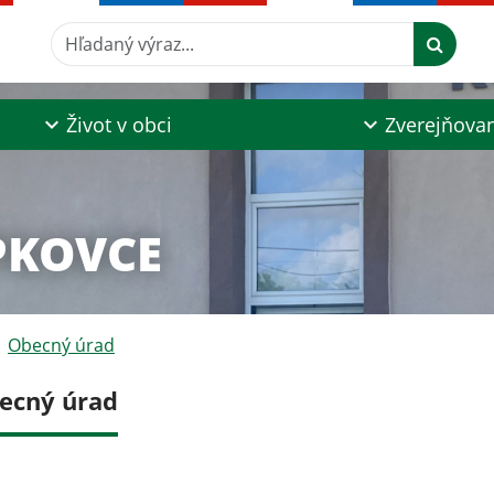
Hľadaný výraz...
Život v obci
Zverejňova
PKOVCE
Obecný úrad
ecný úrad