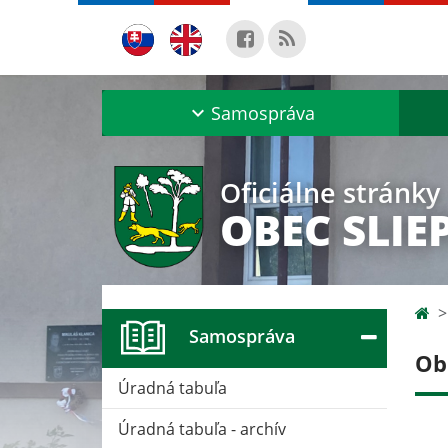
Samospráva
Oficiálne stránky
OBEC SLIE
Samospráva
Ob
Úradná tabuľa
Úradná tabuľa - archív