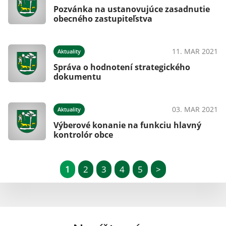
Pozvánka na ustanovujúce zasadnutie
obecného zastupiteľstva
11. MAR 2021
Aktuality
Správa o hodnotení strategického
dokumentu
03. MAR 2021
Aktuality
Výberové konanie na funkciu hlavný
kontrolór obce
1
2
3
4
5
>