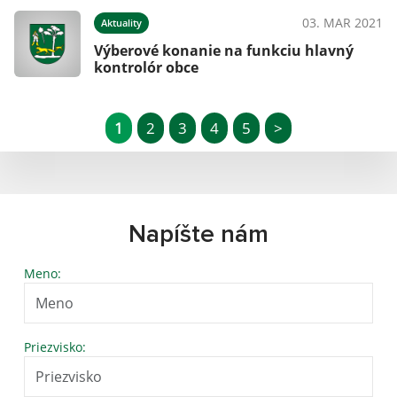
03. MAR 2021
Aktuality
Výberové konanie na funkciu hlavný
kontrolór obce
1
2
3
4
5
>
Napíšte nám
Meno:
Priezvisko: