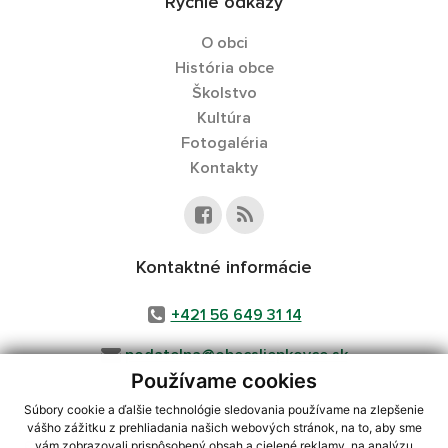
Rýchle odkazy
O obci
História obce
Školstvo
Kultúra
Fotogaléria
Kontakty
Kontaktné informácie
+421 56 649 31 14
podatelna@obecsliepkovce.sk
Používame cookies
Súbory cookie a ďalšie technológie sledovania používame na zlepšenie
vášho zážitku z prehliadania našich webových stránok, na to, aby sme
využite možnosť získavania aktuálnych informácií s využitím RSS
,
vám zobrazovali prispôsobený obsah a cielené reklamy, na analýzu