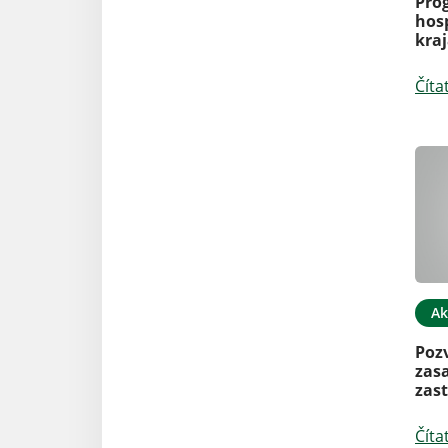
Pro
hos
kraj
Číta
Ak
Poz
zas
zast
Číta