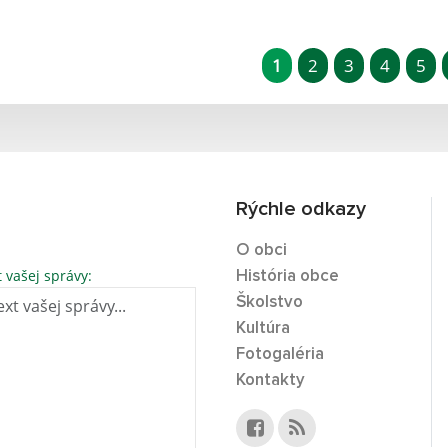
1
2
3
4
5
Rýchle odkazy
O obci
t vašej správy:
História obce
Školstvo
Kultúra
Fotogaléria
Kontakty