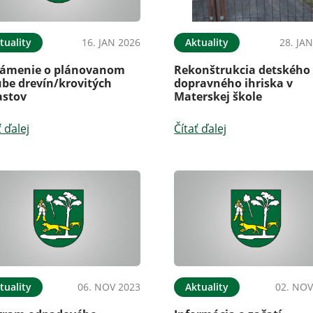
tuality
16. JAN 2026
Aktuality
28. JA
ámenie o plánovanom
Rekonštrukcia detského
ube drevín/krovitých
dopravného ihriska v
astov
Materskej škole
ť ďalej
Čítať ďalej
tuality
06. NOV 2023
Aktuality
02. NOV