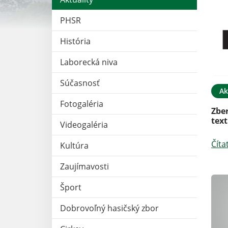
PHSR
História
Laborecká niva
Súčasnosť
Ak
Fotogaléria
Zber
text
Videogaléria
Číta
Kultúra
Zaujímavosti
Šport
Dobrovoľný hasičský zbor