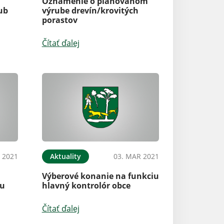
Oznámenie o plánovanom
ub
výrube drevín/krovitých
porastov
Čítať ďalej
 2021
Aktuality
03. MAR 2021
Výberové konanie na funkciu
tu
hlavný kontrolór obce
Čítať ďalej