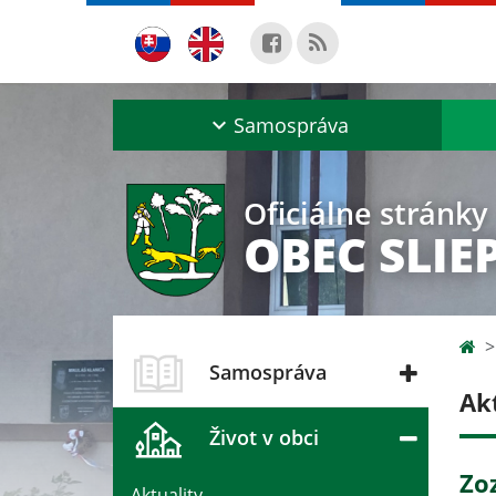
Samospráva
Oficiálne stránky
OBEC SLIE
Samospráva
Ak
Život v obci
Zo
Aktuality