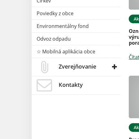
Cirkev
Poviedky z obce
Ak
Environmentálny fond
Ozn
výr
Odvoz odpadu
por
☆ Mobilná aplikácia obce
Číta
Zverejňovanie
Kontakty
Ak