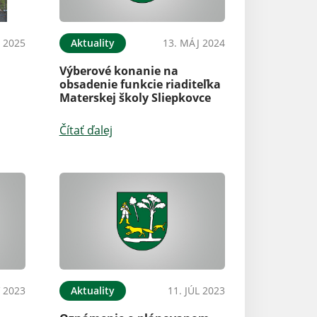
N 2025
Aktuality
13. MÁJ 2024
Výberové konanie na
obsadenie funkcie riaditeľka
Materskej školy Sliepkovce
Čítať ďalej
 2023
Aktuality
11. JÚL 2023