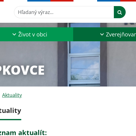
Hľadaný výraz...
Život v obci
Zverejňova
PKOVCE
Aktuality
tuality
znam aktualít: