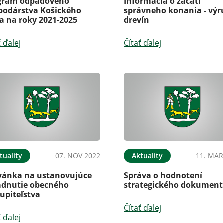
gram odpadového
Informácia o začatí
podárstva Košického
správneho konania - výr
a na roky 2021-2025
drevín
ť ďalej
Čítať ďalej
tuality
07. NOV 2022
Aktuality
11. MAR
vánka na ustanovujúce
Správa o hodnotení
adnutie obecného
strategického dokumen
upiteľstva
Čítať ďalej
ť ďalej