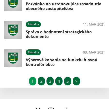
Pozvánka na ustanovujúce zasadnutie
obecného zastupiteľstva
11. MAR 2021
Aktuality
Správa o hodnotení strategického
dokumentu
03. MAR 2021
Aktuality
Výberové konanie na funkciu hlavný
kontrolór obce
1
2
3
4
5
>