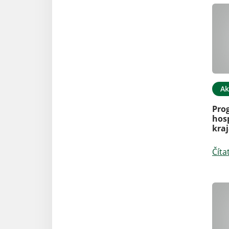
Ak
Pro
hos
kraj
Číta