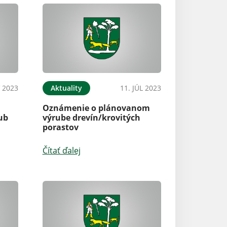
 2023
Aktuality
11. JÚL 2023
Oznámenie o plánovanom
ub
výrube drevín/krovitých
porastov
Čítať ďalej