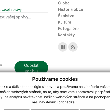
O obci
t vašej správy:
História obce
Školstvo
Kultúra
Fotogaléria
Kontakty
Odoslať
ím
správu
Používame cookies
okie a ďalšie technológie sledovania používame na zlepšenie vášho
 našich webových stránok, na to, aby sme vám zobrazovali prispôs
my, na analýzu návštevnosti našich webových stránok a na pochopeni
webdesign
|
naši návštevníci prichádzajú.
.
,
o.
,