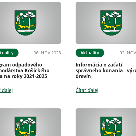
tuality
06. NOV 2023
Aktuality
02. NOV
gram odpadového
Informácia o začatí
podárstva Košického
správneho konania - výr
a na roky 2021-2025
drevín
ť ďalej
Čítať ďalej