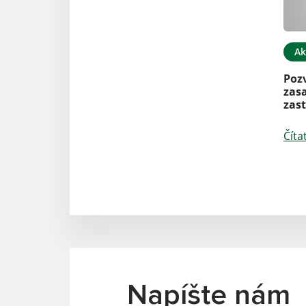
Ak
Poz
zas
zast
Číta
Napíšte nám