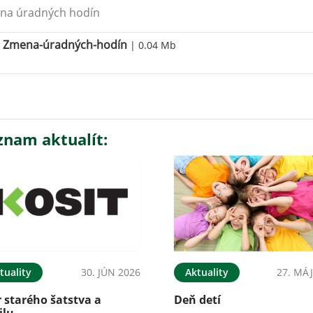
na úradných hodín
Zmena-úradných-hodín
| 0.04 Mb
znam aktualít:
tuality
30. JÚN 2026
Aktuality
27. MÁJ
 starého šatstva a
Deň detí
ilu