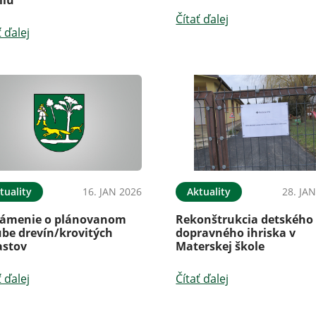
Čítať ďalej
ť ďalej
tuality
16. JAN 2026
Aktuality
28. JA
ámenie o plánovanom
Rekonštrukcia detského
ube drevín/krovitých
dopravného ihriska v
astov
Materskej škole
ť ďalej
Čítať ďalej