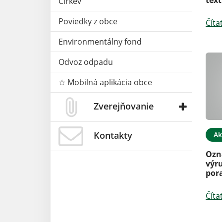
Cirkev
Poviedky z obce
Číta
Environmentálny fond
Odvoz odpadu
☆ Mobilná aplikácia obce
Zverejňovanie
Kontakty
Ak
Ozn
výr
por
Číta