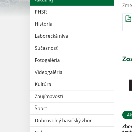
Zme
PHSR
História
Laborecká niva
Súčasnosť
Zo
Fotogaléria
Videogaléria
Kultúra
Zaujímavosti
Šport
Ak
Dobrovoľný hasičský zbor
Zber
text