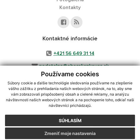
Kontakty
Kontaktné informácie
+421 56 649 31 14
podatelna@obecsliepkovce.sk
Používame cookies
Súbory cookie a ďalšie technológie sledovania používame na zlepšenie
vášho zážitku z prehliadania našich webových stránok, na to, aby sme
využite možnosť získavania aktuálnych informácií s využitím RSS
,
vám zobrazovali prispôsobený obsah a cielené reklamy, na analýzu
CMS systém (redakčný) systém ECHELON 2,
Mapa stránok
,
web portál
,
návštevnosti našich webových stránok a na pochopenie toho, odkiaľ naši
návštevníci prichádzajú.
webhosting
,
webex.digital, s.r.o.
,
domény
,
registrácia domény
,
spoločnosť webex.digital, s.r.o.
,
technický prevádzkovateľ
SÚHLASÍM
Posledná aktualizácia:
28.07.2026
Zmeniť moje nastavenia
Vytlačiť stránku
|
Vyhlásenie o prístupnosti