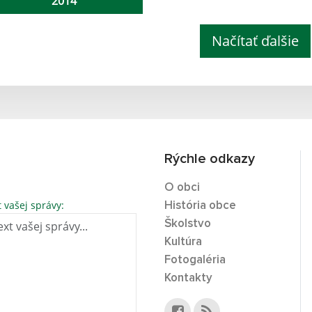
2014
Načítať ďalšie
Rýchle odkazy
O obci
t vašej správy:
História obce
Školstvo
Kultúra
Fotogaléria
Kontakty