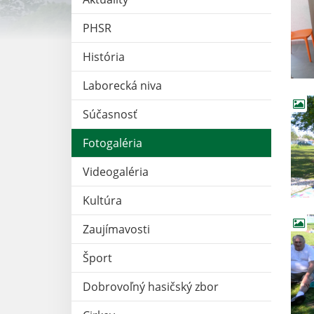
PHSR
História
Laborecká niva
Súčasnosť
Fotogaléria
Videogaléria
Kultúra
Zaujímavosti
Šport
Dobrovoľný hasičský zbor