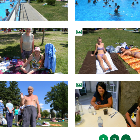
1
2
>