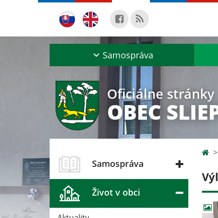
Samospráva
Oficiálne stránky
OBEC SLIE
Samospráva
Vý
Život v obci
Aktuality