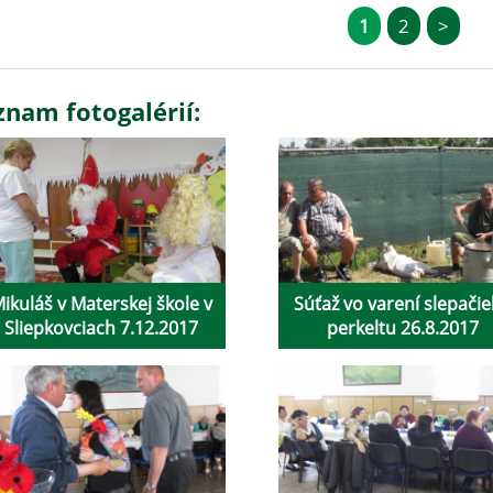
1
2
>
znam fotogalérií:
ikuláš v Materskej škole v
Súťaž vo varení slepači
Sliepkovciach 7.12.2017
perkeltu 26.8.2017