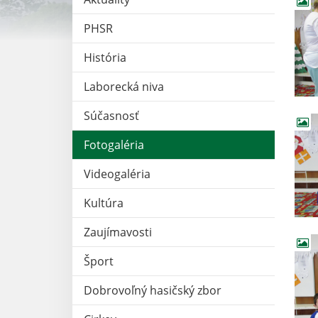
PHSR
História
Laborecká niva
Súčasnosť
Fotogaléria
Videogaléria
Kultúra
Zaujímavosti
Šport
Dobrovoľný hasičský zbor