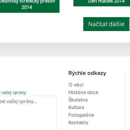
Dedinský strelecký prebor
Deň matiek 2014
2014
Načítať ďalšie
Rýchle odkazy
O obci
t vašej správy:
História obce
Školstvo
Kultúra
Fotogaléria
Kontakty