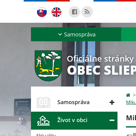
Samospráva
Oficiálne stránky
OBEC SLIE
Samospráva
Miku
Mi
Život v obci
Aktuality